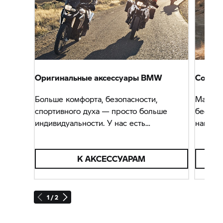
Оригинальные аксессуары BMW
Советы
Больше комфорта, безопасности,
Максим
спортивного духа — просто больше
бескон
индивидуальности. У нас есть
наши р
подходящие аксессуары на любой
помогу
случай.
получат
К АКСЕССУАРАМ
мотоци
1 / 2