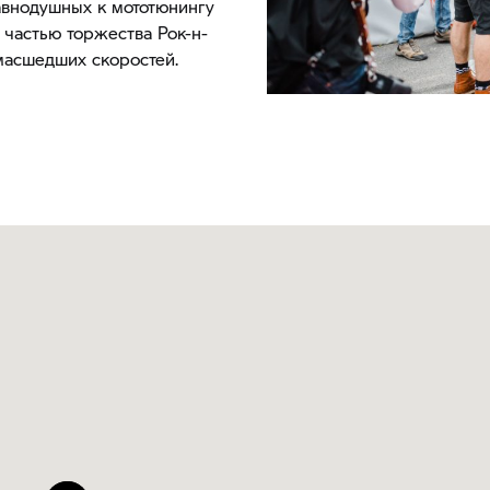
авнодушных к мототюнингу
 частью торжества Рок-н-
масшедших скоростей.