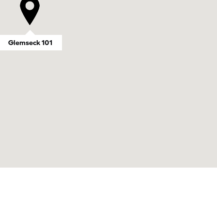
Glemseck 101
Glemseck 101