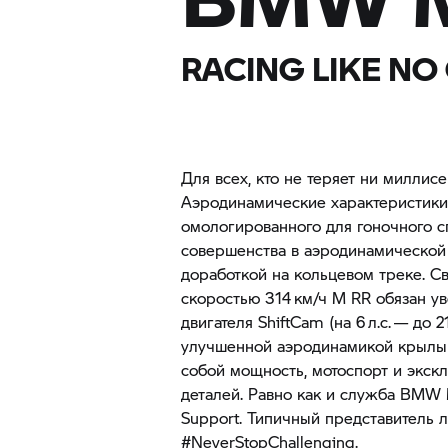
RACING LIKE NO
Для всех, кто не теряет ни миллисе
Аэродинамические характеристики
омологированного для гоночного с
совершенства в аэродинамической
доработкой на кольцевом треке. С
скоростью 314 км/ч M RR обязан 
двигателя ShiftCam (на 6 л.с. — до 2
улучшенной аэродинамикой крылыш
собой мощность, мотоспорт и экск
деталей. Равно как и служба BMW 
Support. Типичный представитель 
#NeverStopChallenging.