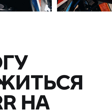
ОГУ
ЖИТЬСЯ
RR НА