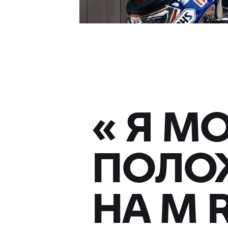
«
Я М
ПОЛО
НА M 