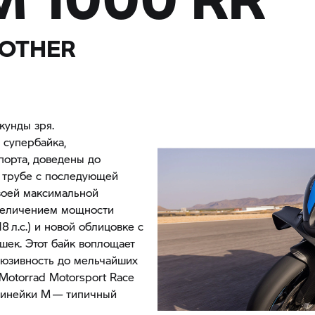
 OTHER
кунды зря.
 супербайка,
порта, доведены до
 трубе с последующей
воей максимальной
увеличением мощности
18 л.с.) и новой облицовке с
ек. Этот байк воплощает
люзивность до мельчайших
Motorrad Motorsport Race
линейки М — типичный