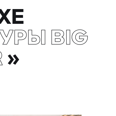
ХЕ
УРЫ BIG
R
»