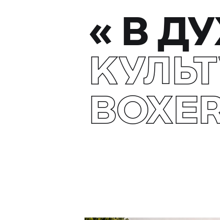
«
В ДУ
КУЛЬТ
BOXE