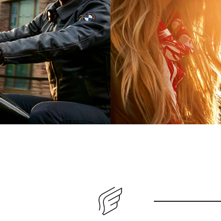
Бандана Berlin Built
ртка FlatTwin