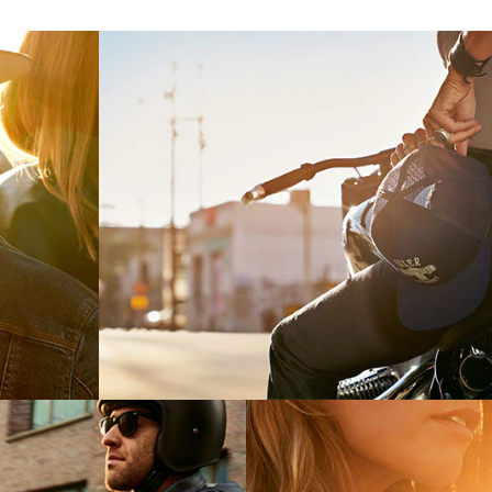
 куртка
Кепка Boxer