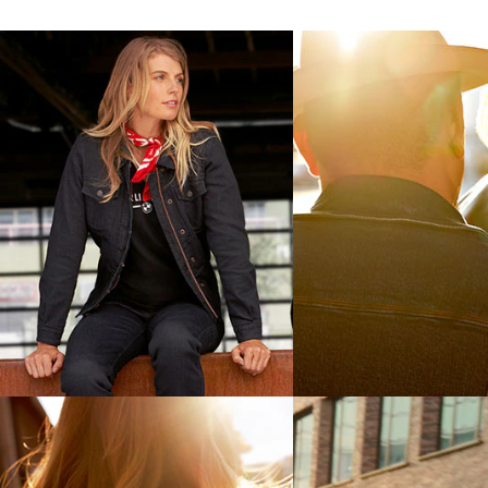
Женская джинсовая куртка
Мужская джинсовая
RoadCrafted
RoadCrafted