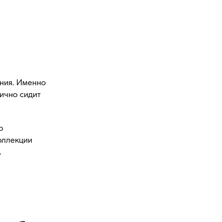
ения. Именно
лично сидит
о
оллекции
.