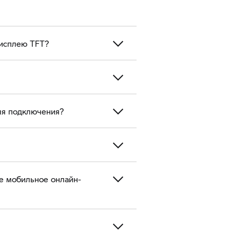
дисплею TFT?
для подключения?
е мобильное онлайн-