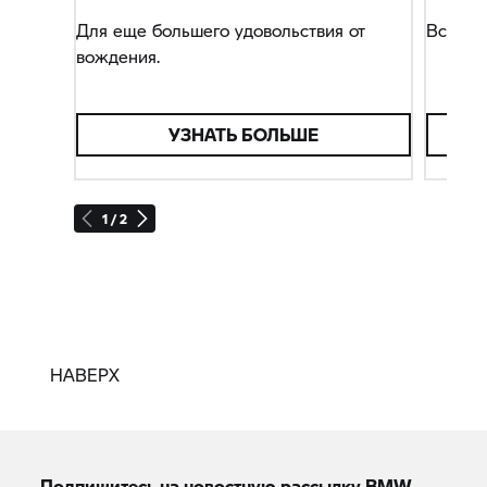
Для еще большего удовольствия от
Все, чт
вождения.
УЗНАТЬ БОЛЬШЕ
1 / 2
НАВЕРХ
Подпишитесь на новостную рассылку BMW