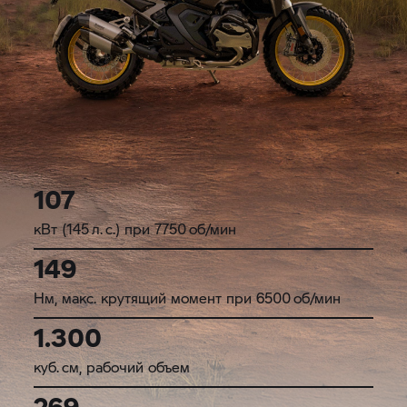
107
кВт (145 л. с.) при 7750 об/мин
149
Нм, макс. крутящий момент при 6500 об/мин
1.300
куб. см, рабочий объем
269