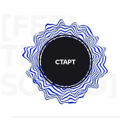
[FEEL
THE
СТАРТ
SOUND]