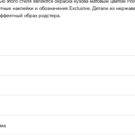
ю этого стиля являются окраска кузова матовым цветом Pollu
тные наклейки и обозначения Exсlusive. Детали из нержа
ффектный образ родстера.
ема