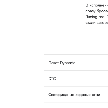
В исполнени
сразу бросае
Racing red.
стали заве
Пакет Dynamic
DTC
Светодиодные ходовые огни