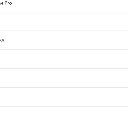
ч Pro
SA