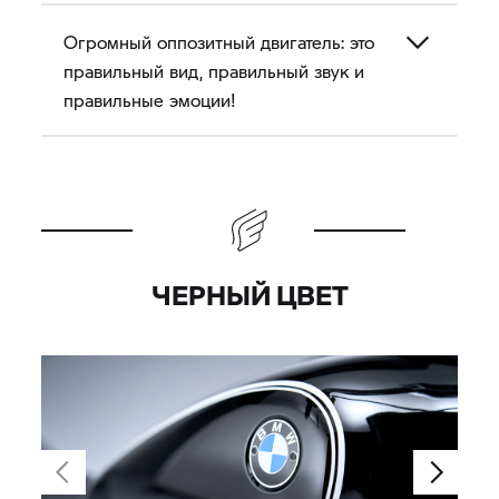
скульптуру. Впрочем, показатели тут тоже
впечатляющие: мощность 91 л.с. и 158 Нм
Огромный оппозитный двигатель: это
крутящего момента, которые доступны
правильный вид, правильный звук и
практически с холостых оборотов – это
правильные эмоции!
серьезно!
ЧЕРНЫЙ ЦВЕТ