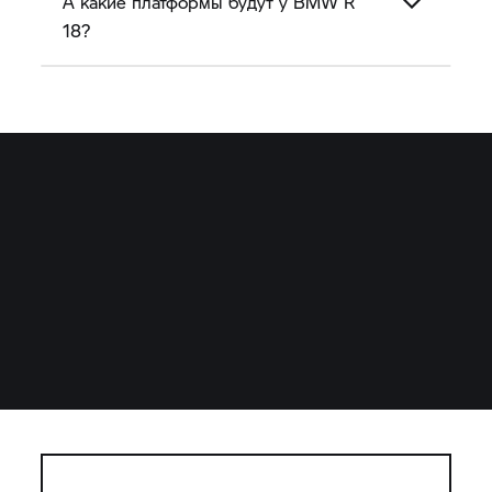
А какие платформы будут у BMW R
18?