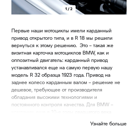
1 / 2
Первые наши мотоциклы имели карданный
привод открытого типа, и в R 18 мы решили
вернуться к этому решению. Это – такая же
визитная карточка мотоциклов BMW, как и
оппозитный двигатель: карданный привод
устанавливался еще на самую первую нашу
модель R 32 образца 1923 года. Привод на
заднее колесо карданным валом – решение не
дешевое, требующее от производителя
обладания высокими технологиями и
постоянного контроля качества. Для BMW –
компании, еще в 10-е годы двадцатого века
производила лучшие авиационные двигатели, –
Узнайте больше
это не являлось проблемой, в отличие от
большинства тогдашних конкурентов,