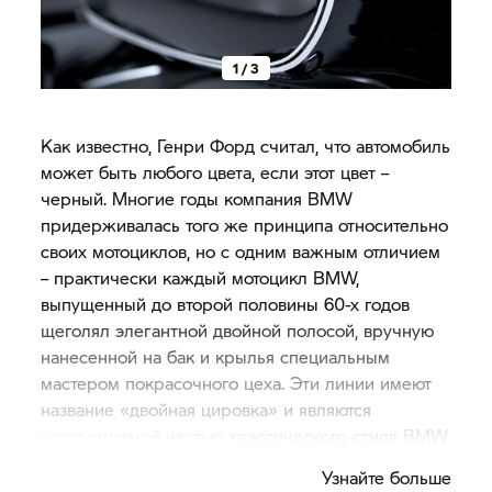
1 / 3
Как известно, Генри Форд считал, что автомобиль
может быть любого цвета, если этот цвет –
черный. Многие годы компания BMW
придерживалась того же принципа относительно
своих мотоциклов, но с одним важным отличием
– практически каждый мотоцикл BMW,
выпущенный до второй половины 60-х годов
щеголял элегантной двойной полосой, вручную
нанесенной на бак и крылья специальным
мастером покрасочного цеха. Эти линии имеют
название «двойная цировка» и являются
неотъемлемой частью классического стиля BMW
Motorrad.
Узнайте больше