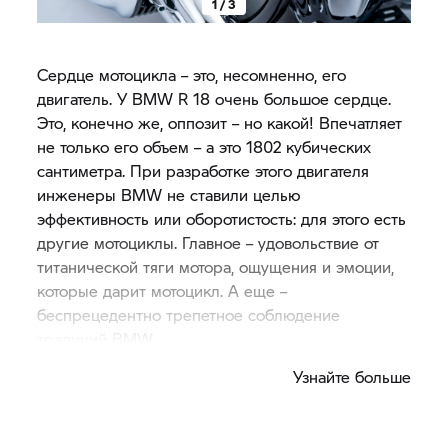
1 / 3
Сердце мотоцикла – это, несомненно, его
двигатель. У BMW R 18 очень большое сердце.
Это, конечно же, оппозит – но какой! Впечатляет
не только его объем – а это 1802 кубических
сантиметра. При разработке этого двигателя
инженеры BMW не ставили целью
эффективность или оборотистость: для этого есть
другие мотоциклы. Главное – удовольствие от
титанической тяги мотора, ощущения и эмоции,
которые дарит мотоцикл. А еще –
беспрецедентно трепетное соблюдение
традиций BMW.
Узнайте больше
Именно поэтому на R 18 применен
традиционный штанговый привод клапанов, а сам
двигатель больше напоминает изящную