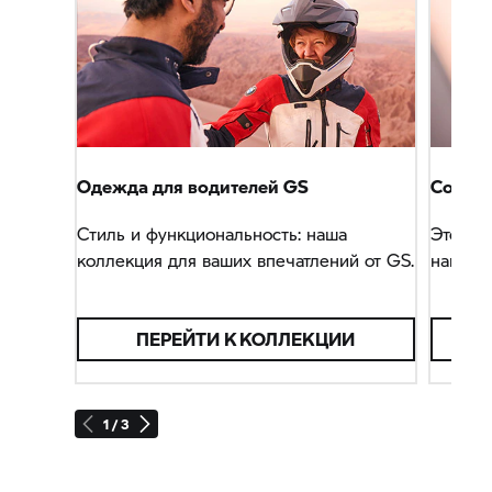
Одежда для водителей GS
Connec
Стиль и функциональность: наша
Этот н
коллекция для ваших впечатлений от GS.
найти в
ПЕРЕЙТИ К КОЛЛЕКЦИИ
1 / 3