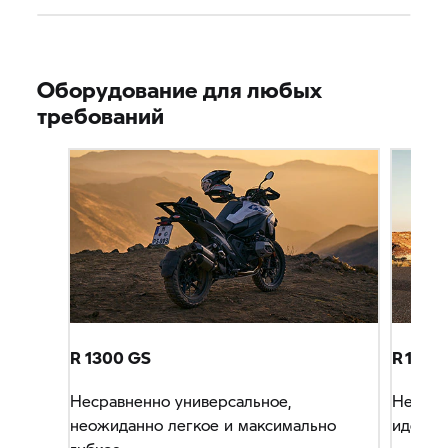
Оборудование для любых
требований
R 1300 GS
R 1300 
Несравненно универсальное,
Не име
неожиданно легкое и максимально
идеаль