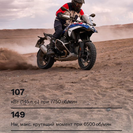
107
кВт (145 л. с.) при 7750 об/мин
149
Нм, макс. крутящий момент при 6500 об/мин